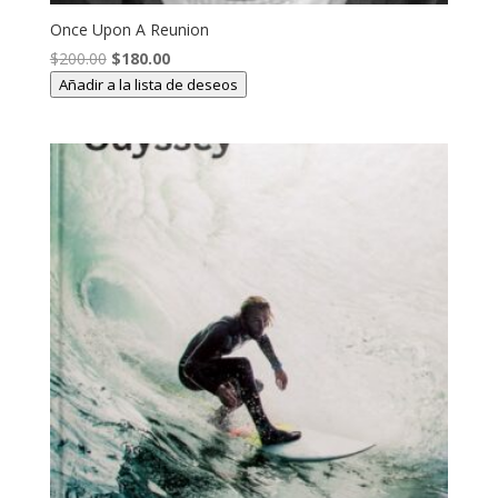
Once Upon A Reunion
El
El
$
200.00
$
180.00
precio
precio
Añadir a la lista de deseos
original
actual
era:
es:
$200.00.
$180.00.