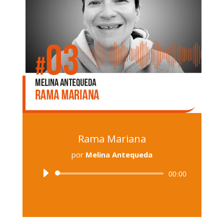
Rama Mariana
por
Melina Antequeda
Reproductor
00:00
de
audio