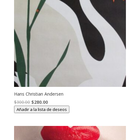
Hans Christian Andersen
El
El
$
300.00
$
280.00
precio
precio
Añadir a la lista de deseos
original
actual
era:
es:
$300.00.
$280.00.