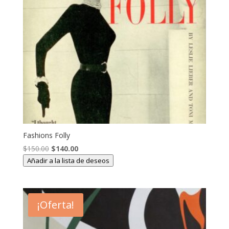
Fashions Folly
El
El
$
150.00
$
140.00
precio
precio
Añadir a la lista de deseos
original
actual
era:
es:
$150.00.
$140.00.
¡Oferta!