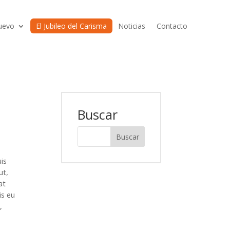
uevo
El Jubileo del Carisma
Noticias
Contacto
Buscar
uis
ut,
at
is eu
,