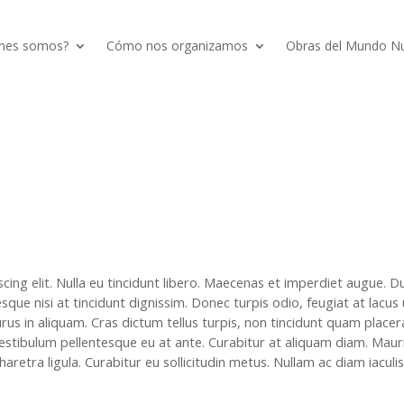
nes somos?
Cómo nos organizamos
Obras del Mundo N
ing elit. Nulla eu tincidunt libero. Maecenas et imperdiet augue. D
que nisi at tincidunt dignissim. Donec turpis odio, feugiat at lacus 
urus in aliquam. Cras dictum tellus turpis, non tincidunt quam placer
stibulum pellentesque eu at ante. Curabitur at aliquam diam. Maur
haretra ligula. Curabitur eu sollicitudin metus. Nullam ac diam iaculis