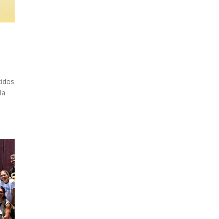
cidos
la