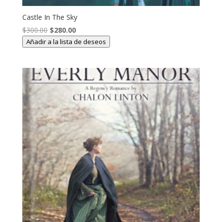
Castle In The Sky
El
El
$
300.00
$
280.00
precio
precio
Añadir a la lista de deseos
original
actual
era:
es:
$300.00.
$280.00.