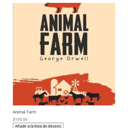
era:
es:
$130.00.
$125.00.
Animal Farm
$
100.00
Añadir a la lista de deseos