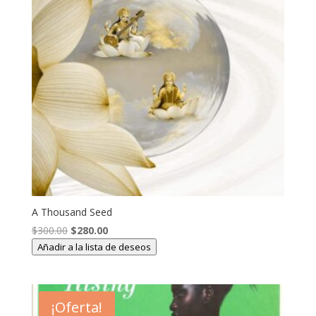
A Thousand Seed
El
El
$
300.00
$
280.00
precio
precio
Añadir a la lista de deseos
original
actual
era:
es:
$300.00.
$280.00.
¡Oferta!