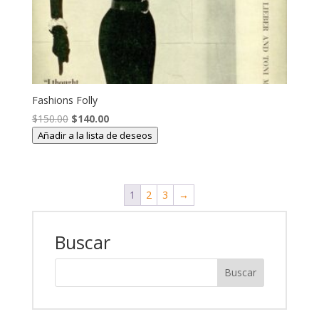
Fashions Folly
El
El
$
150.00
$
140.00
precio
precio
Añadir a la lista de deseos
original
actual
era:
es:
$150.00.
$140.00.
1
2
3
→
Buscar