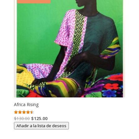
Africa Rising
El
El
$
130.00
$
125.00
Valorado
con
precio
precio
Añadir a la lista de deseos
4.50
de 5
original
actual