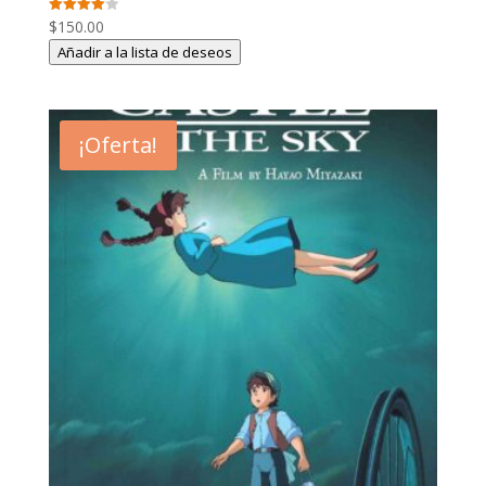
$
150.00
Valorado
con
Añadir a la lista de deseos
4.00
de 5
¡Oferta!