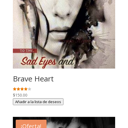
Brave Heart
$
150.00
Valorado
con
Añadir a la lista de deseos
4.00
de 5
¡Oferta!