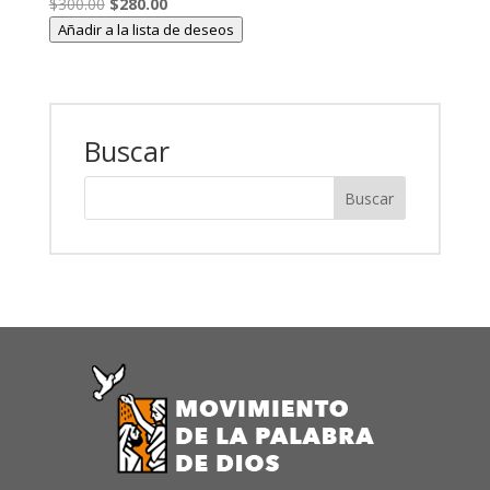
El
El
$
300.00
$
280.00
precio
precio
Añadir a la lista de deseos
original
actual
era:
es:
$300.00.
$280.00.
Buscar