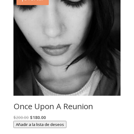
Once Upon A Reunion
El
El
$
200.00
$
180.00
precio
precio
Añadir a la lista de deseos
original
actual