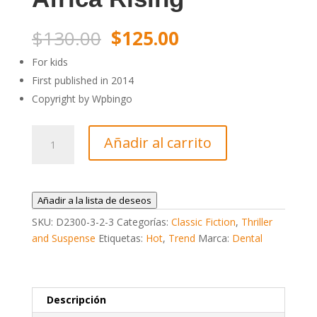
El
El
$
130.00
$
125.00
precio
precio
For kids
First published in 2014
original
actual
Copyright by Wpbingo
era:
es:
Africa
Añadir al carrito
$130.00.
$125.00.
Rising
cantidad
Añadir a la lista de deseos
SKU:
D2300-3-2-3
Categorías:
Classic Fiction
,
Thriller
and Suspense
Etiquetas:
Hot
,
Trend
Marca:
Dental
Descripción