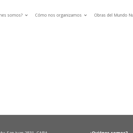
nes somos?
Cómo nos organizamos
Obras del Mundo N
Av. San Juan 2831, CABA,
¿Quiénes somos?